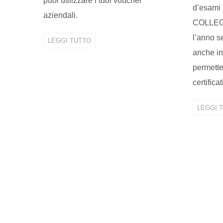
puoi utilizzare i tuoi voucher
d’esami
aziendali.
COLLEGE
l’anno se
LEGGI TUTTO
anche in
permetter
certificat
LEGGI 