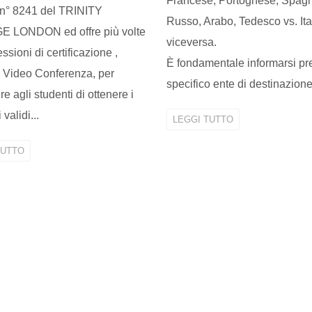
Francese, Portoghese, Spag
 n° 8241 del TRINITY
Russo, Arabo, Tedesco vs. Ita
 LONDON ed offre più volte
viceversa.
ssioni di certificazione ,
È fondamentale informarsi pr
 Video Conferenza, per
specifico ente di destinazione 
e agli studenti di ottenere i
i validi...
LEGGI TUTTO
TUTTO