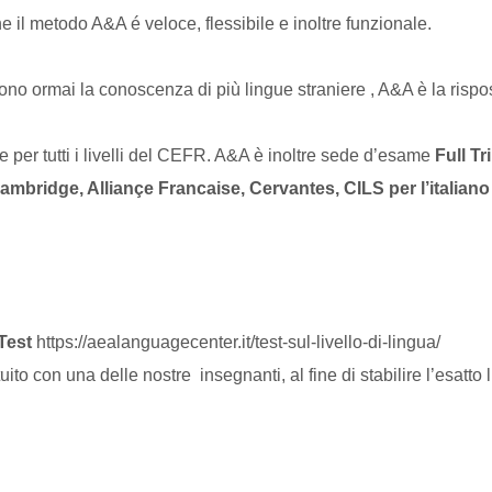
 il metodo A&A é veloce, flessibile e inoltre funzionale.
ndono ormai la conoscenza di più lingue straniere , A&A è la rispo
à e per tutti i livelli del CEFR. A&A è inoltre sede d’esame
Full T
mbridge, Alliançe Francaise, Cervantes, CILS per l’italiano 
Test
https://aealanguagecenter.it/test-sul-livello-di-lingua/
to con una delle nostre insegnanti, al fine di stabilire l’esatto 