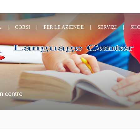
A
CORSI
PER LE AZIENDE
SERVIZI
SH
n centre