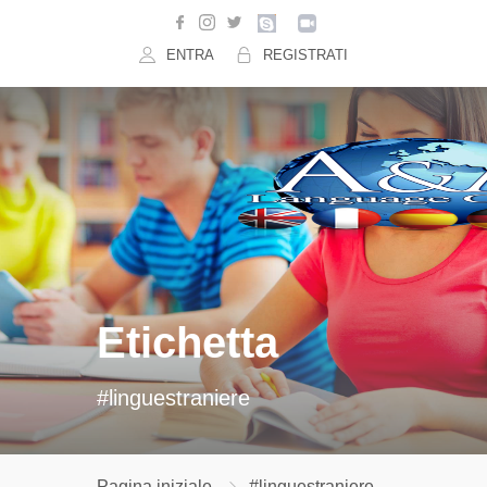
ENTRA
REGISTRATI
Etichetta
#linguestraniere
Pagina iniziale
#linguestraniere