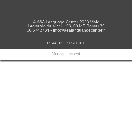
© A&A Language Center 2023 Viale
Leonardo da Vinci, 193, 00145 Roma+39
06 5743734 - info@aealanguangecenter.it
P.IVA: 09121441001
Manage consent