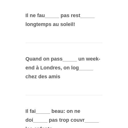
Il ne fau_____ pas rest_____
longtemps au soleil!
Quand on pass_____ un week-
end à Londres, on log_____
chez des amis
Il fai_____ beau: on ne
doi_____ pas trop couvr_____