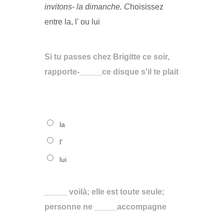
invitons- la dimanche. C
hoisissez
entre la, l' ou lui
Si tu passes chez Brigitte ce soir,
rapporte-_____ce disque s'il te plait
la
l'
lui
_____ voilà; elle est toute seule;
personne ne _____accompagne