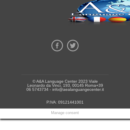
© A&A Language Center 2023 Viale
Leonardo da Vinci, 193, 00145 Roma+39
06 5743734 - info@aealanguangecenter.it
P.IVA: 09121441001
Manage consent