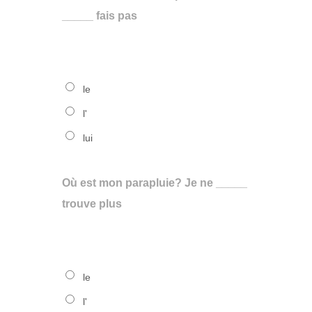
_____ fais pas
le
l'
lui
Où est mon parapluie? Je ne _____
trouve plus
le
l'