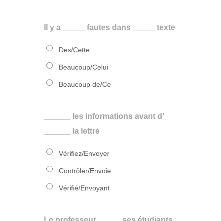
Il y a _____ fautes dans _____ texte
Des/Cette
Beaucoup/Celui
Beaucoup de/Ce
______ les informations avant d’
______ la lettre
Vérifiez/Envoyer
Contrôler/Envoie
Vérifié/Envoyant
Le professeur _____ ses étudiants