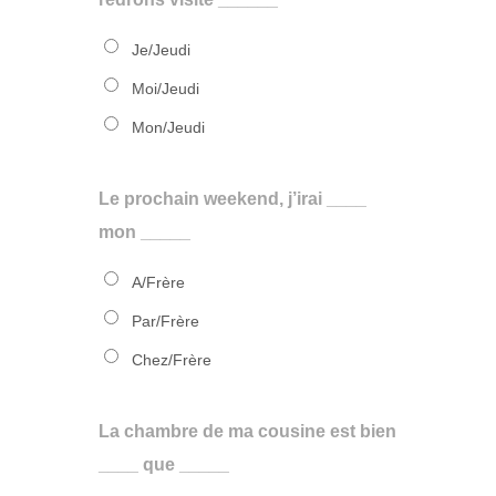
Je/Jeudi
Moi/Jeudi
Mon/Jeudi
Le prochain weekend, j’irai ____
mon _____
A/Frère
Par/Frère
Chez/Frère
La chambre de ma cousine est bien
____ que _____