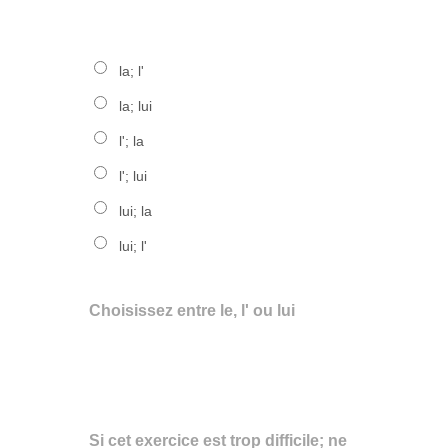
la; l'
la; lui
l'; la
l'; lui
lui; la
lui; l'
Choisissez entre le, l' ou lui
Si cet exercice est trop difficile; ne