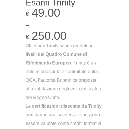
Esami Trinity
49.00
€
-
250.00
€
Fascia
Gli esami Trinity sono correlati ai
livelli del Quadro Comune di
di
Riferimento Europeo
. Trinity è un
prezzo:
ente riconosciuto e controllato dalla
da
QCA, l’autorità Britannica preposta
alla validazione degli enti certificatori
€49.00
del Regno Unito.
a
Le
certificazioni rilasciate da Trinity
€250.00
non hanno una scadenza e possono
essere valutate come crediti formativi